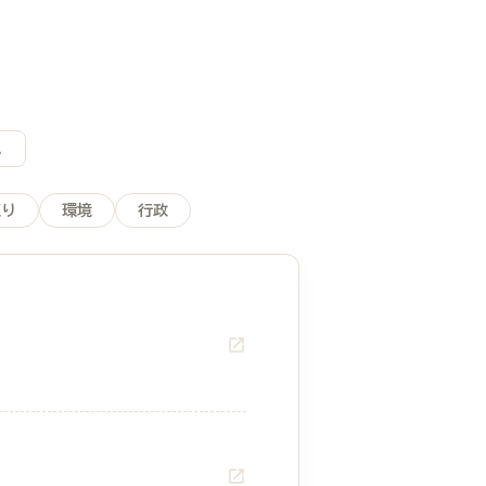
。
くり
環境
行政