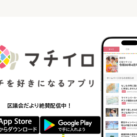
区議会だより
絶賛配信中！