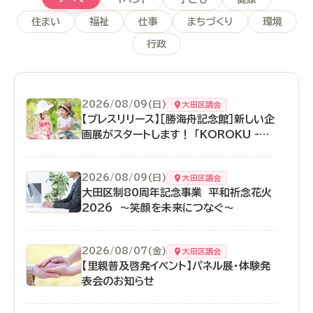
住まい
福祉
仕事
まちづくり
環境
行政
2026/08/09(日)
大田区議会
【プレスリリース】［勝海舟記念館］新しい企
画展がスタートします！ 「KOROKU ‐海
舟の息子・勝小鹿の生涯‐」
2026/08/09(日)
大田区議会
大田区制80周年記念事業 平和祈念花火
2026 ～笑顔を未来につなぐ～
2026/08/07(金)
大田区議会
【里親普及啓発イベント】パネル展・体験発
表会のお知らせ