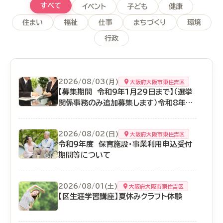
すべて
イベント
子ども
健康
住まい
福祉
仕事
まちづくり
環境
行政
2026/08/03(月)
大阪府大阪市東住吉区
【募集期間 令和9年1月29日まで】（選挙
関係事務のみ追加募集します）令和8年
度 大阪市東住吉区役所補助作業（行政）
会計年度任用職員（いわゆるアルバイト）
2026/08/02(日)
大阪府大阪市東住吉区
事前登録者を募集します
令和9年度 保育施設・事業利用申込受付
期間等について
2026/08/01(土)
大阪府大阪市東住吉区
【区生涯学習講座】夏休みクラフト体験