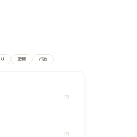
。
くり
環境
行政