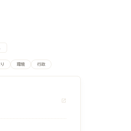
。
くり
環境
行政