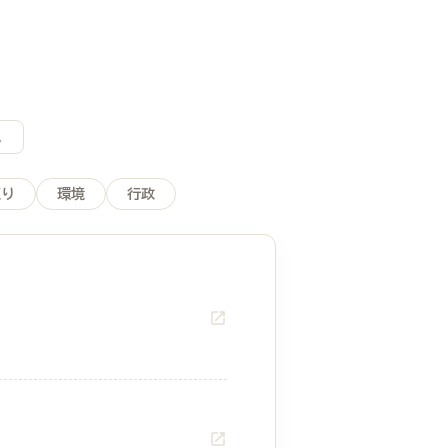
。
くり
環境
行政