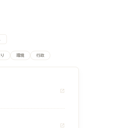
。
くり
環境
行政