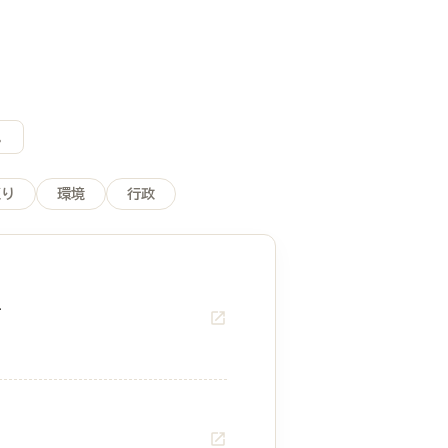
。
くり
環境
行政