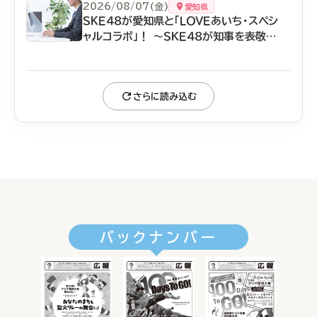
2026/08/07(金)
愛知県
ＳＫＥ４８が愛知県と「ＬＯＶＥあいち・スペシ
ャルコラボ」！ ～ＳＫＥ４８が知事を表敬訪
問します～
さらに読み込む
バックナンバー